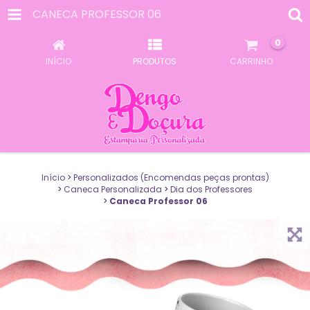
CANECA PROFESSOR 06
0
INÍCIO
PRODUTOS
CARRINHO
Início
>
Personalizados (Encomendas peças prontas)
>
Caneca Personalizada
>
Dia dos Professores
>
Caneca Professor 06