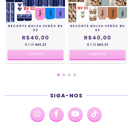
V
RECORTE BOLSA VERÃO BV
RECORTE BOLSA VERÃO BV
02
03
R$40,00
R$40,00
9
X DE
R$5,23
9
X DE
R$5,23
SIGA-NOS