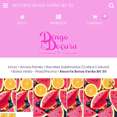
RECORTE BOLSA VERÃO BV 30
0
INÍCIO
PRODUTOS
CARRINHO
Início
>
Amora Painéis
>
Recortes Sublimados (Corte e Costura)
>
Bolsa Verão - Praia/Piscina
>
Recorte Bolsa Verão BV 30