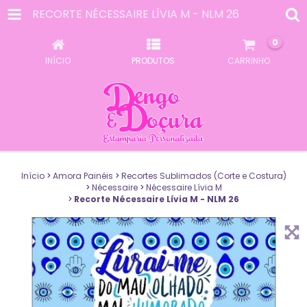
RECORTE NÉCESSAIRE LÍVIA M - NLM 26
0
INÍCIO
PRODUTOS
CARRINHO
Início
>
Amora Painéis
>
Recortes Sublimados (Corte e Costura)
>
Nécessaire
>
Nécessaire Lívia M
>
Recorte Nécessaire Lívia M - NLM 26