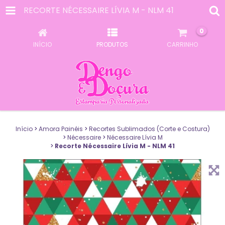
RECORTE NÉCESSAIRE LÍVIA M - NLM 41
0
INÍCIO
PRODUTOS
CARRINHO
Início
>
Amora Painéis
>
Recortes Sublimados (Corte e Costura)
>
Nécessaire
>
Nécessaire Lívia M
>
Recorte Nécessaire Lívia M - NLM 41