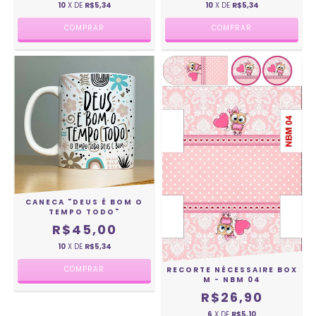
10
X DE
R$5,34
10
X DE
R$5,34
CANECA "DEUS É BOM O
TEMPO TODO"
R$45,00
10
X DE
R$5,34
RECORTE NÉCESSAIRE BOX
M - NBM 04
R$26,90
6
X DE
R$5,10