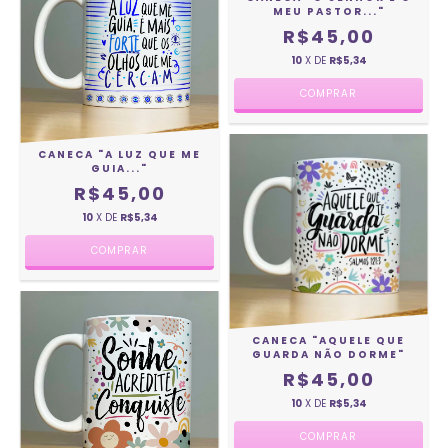
MEU PASTOR..."
R$45,00
10
X DE
R$5,34
CANECA "A LUZ QUE ME
GUIA..."
R$45,00
10
X DE
R$5,34
CANECA "AQUELE QUE
GUARDA NÃO DORME"
R$45,00
10
X DE
R$5,34