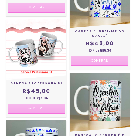
CANECA "LIVRAI-ME DO
MAU..."
R$45,00
10
X DE
R$5,34
CANECA PROFESSORA 01
R$45,00
10
X DE
R$5,34
CANECA "O SENHOR É O