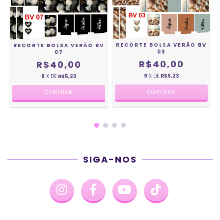
RECORTE BOLSA VERÃO BV
V
RECORTE BOLSA VERÃO BV
03
07
R$40,00
R$40,00
9
X DE
R$5,23
9
X DE
R$5,23
SIGA-NOS