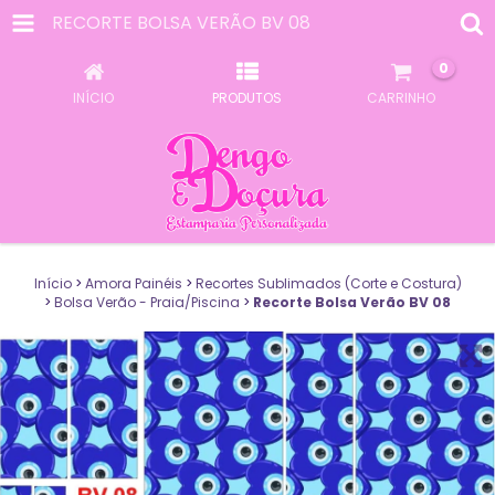
RECORTE BOLSA VERÃO BV 08
0
INÍCIO
PRODUTOS
CARRINHO
Início
>
Amora Painéis
>
Recortes Sublimados (Corte e Costura)
>
Bolsa Verão - Praia/Piscina
>
Recorte Bolsa Verão BV 08