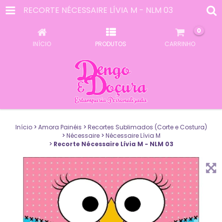
RECORTE NÉCESSAIRE LÍVIA M - NLM 03
0
INÍCIO
PRODUTOS
CARRINHO
Início
>
Amora Painéis
>
Recortes Sublimados (Corte e Costura)
>
Nécessaire
>
Nécessaire Lívia M
>
Recorte Nécessaire Lívia M - NLM 03