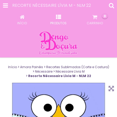
RECORTE NÉCESSAIRE LÍVIA M - NLM 22
0
INÍCIO
PRODUTOS
CARRINHO
Início
>
Amora Painéis
>
Recortes Sublimados (Corte e Costura)
>
Nécessaire
>
Nécessaire Lívia M
>
Recorte Nécessaire Lívia M - NLM 22