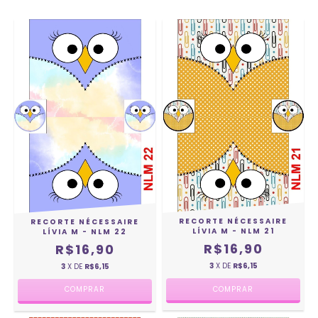
RECORTE NÉCESSAIRE
RECORTE NÉCESSAIRE
LÍVIA M - NLM 21
LÍVIA M - NLM 22
R$16,90
R$16,90
3
X DE
R$6,15
3
X DE
R$6,15